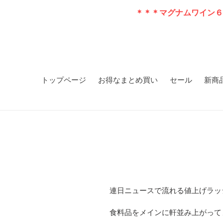
コ
＊＊＊マグナムワイン６
ン
テ
ン
ツ
に
ス
トップページ
お得なまとめ買い
セール
新商
キ
ッ
プ
す
る
連日ニュースで流れる値上げラッシ
食料品をメインに軒並み上がって