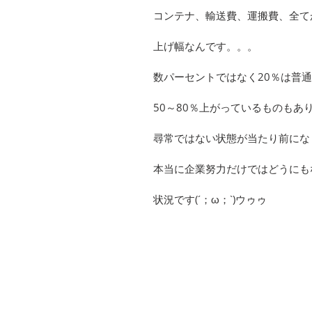
コンテナ、輸送費、運搬費、全て
上げ幅なんです。。。
数パーセントではなく
20
％は普
50
～
80
％上がっているものもあ
尋常ではない状態が当たり前にな
本当に企業努力だけではどうにも
状況です
(
´；ω；
`)
ウゥゥ