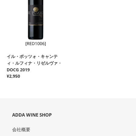
ツ
ォ・
キ
ャ
ン
テ
ィ・
ル
フ
イル・ポッツォ・キャンテ
ィ
ィ・ルフィナ・リゼルヴァ・
ナ・
DOCG 2019
リ
通
¥2,950
ゼ
常
価
ル
格
ヴ
ァ・
DOCG
ADDA WINE SHOP
2019
会社概要