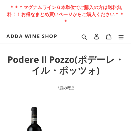
コ
＊＊＊マグナムワイン６本単位でご購入の方は送料無
ン
料！！お得なまとめ買いページからご購入ください＊＊
テ
＊
ン
ツ
に
ADDA WINE SHOP
検索
ログイン
カート
ス
キ
ッ
コ
Podere Il Pozzo(ポデーレ・
プ
レ
イル・ポッツォ)
す
る
ク
1個の商品
シ
ョ
イ
ン
ル・
ポ
:
ッ